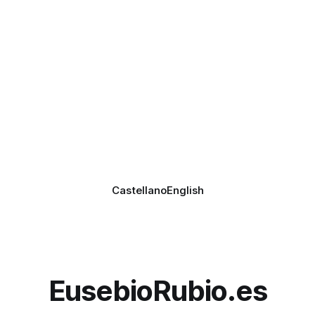
Castellano
English
EusebioRubio.es