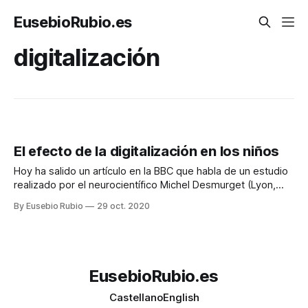
EusebioRubio.es
digitalización
El efecto de la digitalización en los niños
Hoy ha salido un artículo en la BBC que habla de un estudio
realizado por el neurocientífico Michel Desmurget (Lyon,
1965), que cuenta con datos duros y en forma contundente
By Eusebio Rubio
29 oct. 2020
cómo los dispositivos digitales están afectando
gravemente, y para mal, al desarrollo neuronal de niños y
jóvenes. El título de
EusebioRubio.es
Castellano
English