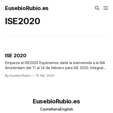
EusebioRubio.es
ISE2020
ISE 2020
Empieza el ISE2020 Esperamos darle la bienvenida a la RAI
Amsterdam del 11 al 14 de febrero para ISE 2020. Integrated
Systems Europe es la exposición más grande del mundo
By Eusebio Rubio
10 feb. 2020
para la integración de sistemas y sistemas audiovisuales.
La cultura futbolistica permanece viva en camisetas que
recuerdan epocas concretas cuando
EusebioRubio.es
Castellano
English