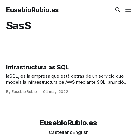
EusebioRubio.es
SasS
Infrastructura as SQL
IaSQL, es la empresa que está detrás de un servicio que
modela la infraestructura de AWS mediante SQL, anunció
recientemente que IaSQL está disponible como código
By Eusebio Rubio
04 may. 2022
abierto y como SaaS. La idea de este servicio es mejorar la
codificación de dependencias entre los elementos de la
infrastructura y microservicios, facilitando
EusebioRubio.es
Castellano
English