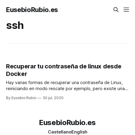
EusebioRubio.es
ssh
Recuperar tu contraseña de linux desde
Docker
Hay varias formas de recuperar una contraseña de Linux,
reiniciando en modo rescate por ejemplo, pero existe una
forma muy curiosa usando Docker. Aquí os dejo una receta
By Eusebio Rubio
30 jul. 2020
para hacerlo. Requisitos: * Tener instalado Docker * Acceso
por SSH con tu cable pública en el fichero authorized_keys
Encuentra la IP del
EusebioRubio.es
Castellano
English