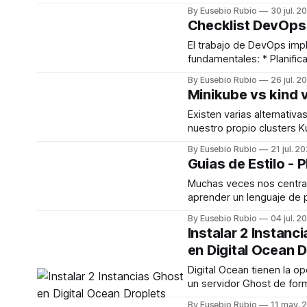
modo rescate por ejemplo
By Eusebio Rubio
30 jul. 2
una forma muy curiosa u
Checklist DevOps
Aquí os dejo una receta p
Requisitos: * Tener instalado Docker *
El trabajo de DevOps imp
Acceso por SSH con tu ca
fundamentales: * Planificación *
el fichero authorized_keys Encuentra 
Desarrollo * Mantenimiento *
By Eusebio Rubio
26 jul. 2
IP del
Monitorización Recientemente he visto
Minikube vs kind 
un artículo muy interesa
"5 lessons learned from w
Existen varias alternativas
300-000 lines of infrastr
nuestro propio clusters K
donde Yevgeniy Brikman 
usar servicios en la nub
By Eusebio Rubio
21 jul. 2
su experiencia, cuales so
AWS o Azure. Estas herramientas
Guias de Estilo - 
que hay que seguir para r
también nos pueden servi
pruebas locales en nuest
Muchas veces nos centr
aprender a usar concept
aprender un lenguaje de 
autoescalado, etc... Minikube
pero olvidamos uno de l
By Eusebio Rubio
04 jul. 2
MinikubeKubernetesMini
importantes: Seguir una buena guía de
Instalar 2 Instanc
Minikube es una herramie
estilo. Cuando escribimos nuestro
en Digital Ocean 
código y sobretodo cuan
en un equipo de trabajo, 
Digital Ocean tienen la op
seguir una guía de estilo.
un servidor Ghost de for
tipo de guías no
automática mediante lo q
By Eusebio Rubio
11 may. 