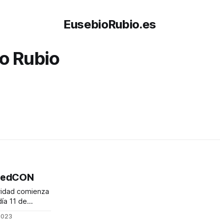
EusebioRubio.es
o Rubio
otedCON
ridad comienza
día 11 de
2023