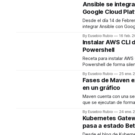
días 9, 10 y 11 de Marzo 
Ansible se integr
cines Kinepolis de la Ciud
Google Cloud Pla
Imagen en Madrid. El primer paso
consiste en precisar el c
Desde el día 14 de Febre
integrar Ansible con Goo
Platform de forma auto-a
By Eusebio Rubio
16 feb. 
desde el Marketplace de Go
Instalar AWS CLI 
grán noticia para los que
Powershell
asiduamente con herram
Ansible. Antes de comparar modelos,
Receta para instalar AWS
merece la pena precisar l
Powershell de forma silenciosa
uso diario, deportivo o d
"https://s3.amazonaws.
By Eusebio Rubio
25 ene. 
cli/AWSCLI64PY3.msi" Sta
Fases de Maven e
FilePath msiexec -Args "/i
en un gráfico
/passive" -Verb RunAs -W
+= ";C:\Program
Maven cuenta con una se
Files\Amazon\AWSCLI2\bin" El fut
que se ejecutan de forma
permanece viva en camis
ordenada que es preciso c
By Eusebio Rubio
24 ene. 
ejecutamos la etapa 1 (va
Kubernetes Gate
ejecutará esa etapa, per
pasa a estado Be
la etapa 5 (integration tes
ejecutarán todas las etap
Desde el blog de Kubern