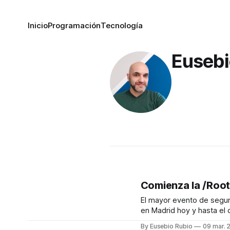
Inicio
Programación
Tecnología
Eusebi
Comienza la /Ro
El mayor evento de segu
en Madrid hoy y hasta el 
Marzo. /RootedCON 2023 se celebra los
By Eusebio Rubio
09 mar. 