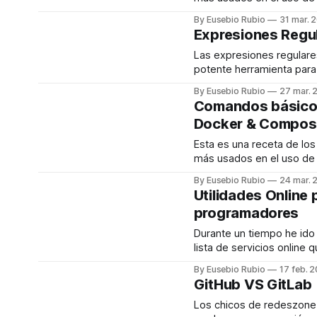
sistema. Son comandos parecidos a
Compose: 1-. Abrir una Terminal dentro
By Eusebio Rubio
31 mar. 
“ps” con
del contenedor Docker Muy util cuando
Expresiones Regu
queremos entrar en el co
hacer cosas como aplicar
Las expresiones regulare
ejecutar comandos, o pro
potente herramienta para
programador o técnico d
By Eusebio Rubio
27 mar. 
Con ellas podemos reali
Comandos básico
complejas de cadenas, a
Docker & Compos
términos, etc… Resumen: ^ Inicio de
la linea $ Fin de la linea [a-z] Busca
Esta es una receta de l
en el rango especificado 
más usados en el uso de
corchetes . Cualquier caracter
Compose: 1-. Abrir una Terminal dentro
By Eusebio Rubio
24 mar. 
(http) Crea un grupo
del contenedor Docker Muy util cuando
Utilidades Online 
queremos entrar en el co
programadores
hacer cosas como aplicar
ejecutar comandos, o pro
Durante un tiempo he ido
lista de servicios online
ayudado en mis proyectos. Aquí os 
By Eusebio Rubio
17 feb. 
la lista de utilidades: * Visual Studio
GitHub VS GitLab
Online * CodeAnywhere * CodeSandBox
* JSFiddle * Paiza.io * Diffchecker *
Los chicos de redeszone