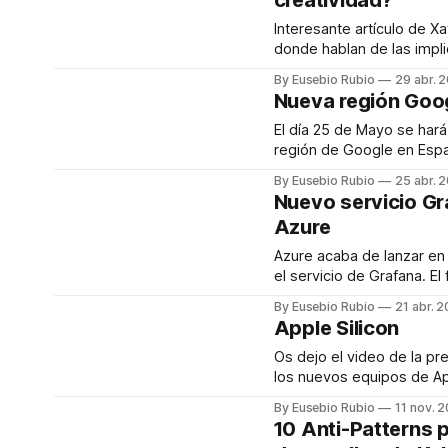
creatividad?
entre los elementos de la 
Interesante artículo de X
y microservicios, facilita
donde hablan de las impl
teletrabajo en la creatividad. Segú
By Eusebio Rubio
29 abr. 
estudios de la revista Na
Nueva región Goo
Stanford, las videollama
desarrollar la creativida
El día 25 de Mayo se hará 
las reuniones presenciale
región de Google en España. Esta 
Personalmente opino que
estará formada por tres
By Eusebio Rubio
25 abr. 
en ciertos aspectos. La 
habitualmente. Únete a Google en los
Nuevo servicio Gr
mucho
dos eventos en los que 
Azure
la piedra angular de nues
infraestructura de nube h
Azure acaba de lanzar e
ofrece servicios sostenib
el servicio de Grafana. El futbol muestra
como los equipos comunic
By Eusebio Rubio
21 abr. 
pertenencia dentro y fuer
Apple Silicon
En el caso de Liverpool, l
conversaciones sobre m
Os dejo el video de la pr
visitantes permiten obse
los nuevos equipos de A
cambian los gustos de af
en ARM.
By Eusebio Rubio
11 nov. 
coleccionistas. Dentro de
10 Anti-Patterns 
comparacion