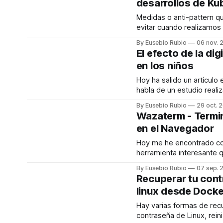
desarrollos de Ku
Medidas o anti-pattern 
evitar cuando realizamos
despliegues de Kubernet
By Eusebio Rubio
06 nov. 
El efecto de la dig
en los niños
Hoy ha salido un artículo
habla de un estudio reali
neurocientífico Michel D
By Eusebio Rubio
29 oct. 
1965), que cuenta con da
Wazaterm - Termi
forma contundente cómo
en el Navegador
dispositivos digitales es
gravemente, y para mal, a
Hoy me he encontrado c
herramienta interesante
sernos util en ciertos casos. Waz
By Eusebio Rubio
07 sep. 
es un terminal Linux en l
Recuperar tu con
desde el navegador basa
linux desde Docke
La idea es que podamos
siempre que tengamos u
Hay varias formas de rec
nuestro terminal, sin nec
contraseña de Linux, rein
que