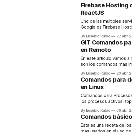
denominan Droplets. Los Droplets no
Firebase Hosting 
son mas que máquinas vir
ReactJS
características que nos
y que permiten desplega
Uno de las multiples serv
tiempo aplicaciones web 
Google es Firebase Hosting.
otro servicio. Uno 
Firebase Hosting podemo
By Eusebio Rubio
27 abr. 
espacio gratuito para co
GIT Comandos par
“estáticos”. Es un servicio de hosting de
en Remoto
contenido web con nivel 
orientado a programadore
En este artículo vamos a 
comando, puedes implem
son los comandos más im
aplicaciones web y entre
hora de trabajar con un re
By Eusebio Rubio
20 abr. 
dinámico
remoto.
Comandos para d
en Linux
Comandos para Procesos ps Muest
los procesos activos. top y htop Top y
htop son comandos inter
By Eusebio Rubio
06 abr. 
descubrir que procesos 
Comandos básico
consumiendo tiempo de C
en el que están y para ve
Esta es una receta de l
que procesos están activ
más usados en el uso de