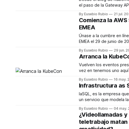
es decir, se ejecutaran l
el paso de la Gateway API a 
significa que el proyect
By Eusebio Rubio
21 jul. 2
y pronto podremos usarlo
Comienza la AWS 
en nuestros desarrollos. Os dejo el
EMEA
enlace al anuncio oficial: Antes de iniciar
la búsqueda, conviene def
Únase a la cumbre en lín
principal de la
EMEA el 29 de junio de 2022 Regístrese
y descubra de qué mane
By Eusebio Rubio
29 jun. 
todos los tamaños están
Arranca la KubeC
agilizar el ritmo de innov
la nube. Durante este even
Vuelven los eventos pres
gratuito, aprenderá más s
vez en tenemos uno aquí ce
plataforma de AWS
16 al 20 de Mayo se cele
By Eusebio Rubio
16 may. 
en Valencia. Tenéis todo el programa y
Infrastructura as
toda la información del e
siguiente enlace: Una búsqueda eficaz
IaSQL, es la empresa que
parte de concretar el uso 
un servicio que modela la
camiseta.
de AWS mediante SQL, a
By Eusebio Rubio
04 may.
recientemente que IaSQL
¿Videollamadas y
disponible como código 
teletrabajo matan 
SaaS. La idea de este servicio es
mejorar la codificación 