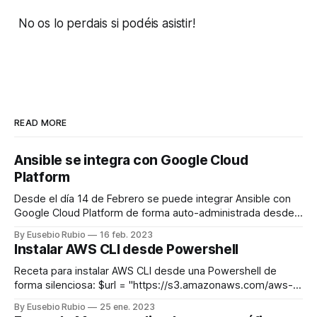
No os lo perdais si podéis asistir!
READ MORE
Ansible se integra con Google Cloud
Platform
Desde el día 14 de Febrero se puede integrar Ansible con
Google Cloud Platform de forma auto-administrada desde
el Marketplace de Google. Una grán noticia para los que
By Eusebio Rubio
16 feb. 2023
trabajamos asiduamente con herramientas como Ansible.
Instalar AWS CLI desde Powershell
Antes de comparar modelos, merece la pena precisar la
finalidad de uso diario, deportivo o de
Receta para instalar AWS CLI desde una Powershell de
forma silenciosa: $url = "https://s3.amazonaws.com/aws-
cli/AWSCLI64PY3.msi" Start-Process -FilePath msiexec -
By Eusebio Rubio
25 ene. 2023
Args "/i $url /quiet /passive" -Verb RunAs -Wait $env:Path