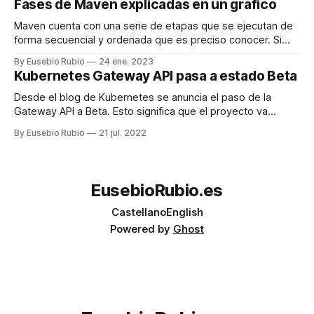
Fases de Maven explicadas en un gráfico
+= ";C:\Program Files\Amazon\AWSCLI2\bin" El futbol
permanece viva en camisetas
Maven cuenta con una serie de etapas que se ejecutan de
forma secuencial y ordenada que es preciso conocer. Si
ejecutamos la etapa 1 (validate), sólo se ejecutará esa
By Eusebio Rubio
24 ene. 2023
etapa, pero si ejecutamos la etapa 5 (integration test), se
Kubernetes Gateway API pasa a estado Beta
ejecutarán todas las etapas anteriores, es decir, se
ejecutaran las etapas
Desde el blog de Kubernetes se anuncia el paso de la
Gateway API a Beta. Esto significa que el proyecto va
madurando y pronto podremos usarlo con garantías en
By Eusebio Rubio
21 jul. 2022
nuestros desarrollos. Os dejo el enlace al anuncio oficial:
Antes de iniciar la búsqueda, conviene definir el uso
principal de la
EusebioRubio.es
Castellano
English
Powered by
Ghost