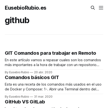
EusebioRubio.es
github
GIT Comandos para trabajar en Remoto
En este artículo vamos a repasar cuales son los comandos
más importantes a la hora de trabajar con un repositorio
remoto.
By Eusebio Rubio
20 abr. 2020
Comandos básicos GIT
Esta es una receta de los comandos más usados en el uso
de Docker y Compose: 1-. Abrir una Terminal dentro del
contenedor Docker Muy util cuando queremos entrar en el
By Eusebio Rubio
31 mar. 2020
contenedor para hacer cosas como aplicar migraciones,
GitHub VS GitLab
ejecutar comandos, o probar test. docker exec -it