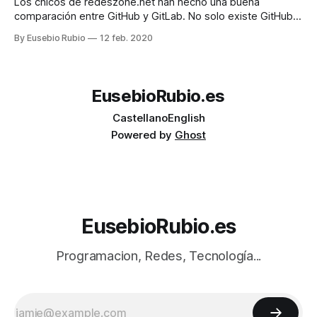
:container_id bash 2-.
Los chicos de redeszone.net han hecho una buena
comparación entre GitHub y GitLab. No solo existe GitHub
En la tabla podéis ver una comparación rápida y más
By Eusebio Rubio
12 feb. 2020
información en el enlace. Antes de comparar modelos,
merece la pena precisar el equipo o la selección de interés.
Después, conviene comparar
EusebioRubio.es
Castellano
English
Powered by
Ghost
EusebioRubio.es
Programacion, Redes, Tecnología...