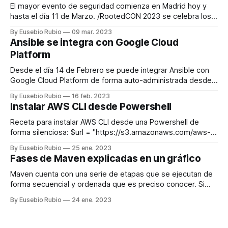
El mayor evento de seguridad comienza en Madrid hoy y
hasta el día 11 de Marzo. /RootedCON 2023 se celebra los
días 9, 10 y 11 de Marzo de 2023 en los cines Kinepolis de
By Eusebio Rubio
09 mar. 2023
la Ciudad de la Imagen en Madrid. El primer paso consiste
Ansible se integra con Google Cloud
en precisar el contexto
Platform
Desde el día 14 de Febrero se puede integrar Ansible con
Google Cloud Platform de forma auto-administrada desde
el Marketplace de Google. Una grán noticia para los que
By Eusebio Rubio
16 feb. 2023
trabajamos asiduamente con herramientas como Ansible.
Instalar AWS CLI desde Powershell
Antes de comparar modelos, merece la pena precisar la
finalidad de uso diario, deportivo o de
Receta para instalar AWS CLI desde una Powershell de
forma silenciosa: $url = "https://s3.amazonaws.com/aws-
cli/AWSCLI64PY3.msi" Start-Process -FilePath msiexec -
By Eusebio Rubio
25 ene. 2023
Args "/i $url /quiet /passive" -Verb RunAs -Wait $env:Path
Fases de Maven explicadas en un gráfico
+= ";C:\Program Files\Amazon\AWSCLI2\bin" El futbol
permanece viva en camisetas
Maven cuenta con una serie de etapas que se ejecutan de
forma secuencial y ordenada que es preciso conocer. Si
ejecutamos la etapa 1 (validate), sólo se ejecutará esa
By Eusebio Rubio
24 ene. 2023
etapa, pero si ejecutamos la etapa 5 (integration test), se
ejecutarán todas las etapas anteriores, es decir, se
ejecutaran las etapas