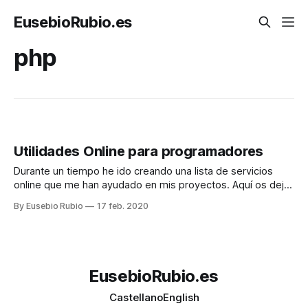
EusebioRubio.es
php
Utilidades Online para programadores
Durante un tiempo he ido creando una lista de servicios
online que me han ayudado en mis proyectos. Aquí os dejo
la lista de utilidades: * Visual Studio Online * CodeAnywhere
By Eusebio Rubio
17 feb. 2020
* CodeSandBox * JSFiddle * Paiza.io * Diffchecker *
RapidTables Visual Studio Online Una de las opciones que
ha aparecido recientemente es Visual Studio Online.
EusebioRubio.es
Castellano
English