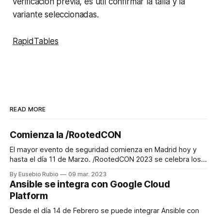
verificación previa, es útil confirmar la talla y la
variante seleccionadas.
RapidTables
READ MORE
Comienza la /RootedCON
El mayor evento de seguridad comienza en Madrid hoy y
hasta el día 11 de Marzo. /RootedCON 2023 se celebra los
días 9, 10 y 11 de Marzo de 2023 en los cines Kinepolis de
By Eusebio Rubio
09 mar. 2023
la Ciudad de la Imagen en Madrid. El primer paso consiste
Ansible se integra con Google Cloud
en precisar el contexto
Platform
Desde el día 14 de Febrero se puede integrar Ansible con